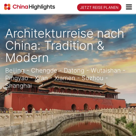
JETZT REISE PLANEN
Architekturreise nach
China: Tradition &
Modern
Beijing - Chengde - Datong - Wutaishan -
Pingyao - Xi'an - Xiamen - Suzhou -
Shanghai