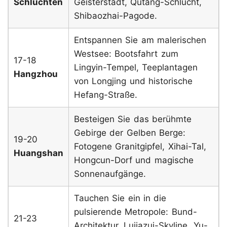
Schluchten
Geisterstadt, Qutang-Schlucht,
Shibaozhai-Pagode.
Entspannen Sie am malerischen
Westsee: Bootsfahrt zum
17-18
Lingyin-Tempel, Teeplantagen
Hangzhou
von Longjing und historische
Hefang-Straße.
Besteigen Sie das berühmte
Gebirge der Gelben Berge:
19-20
Fotogene Granitgipfel, Xihai-Tal,
Huangshan
Hongcun-Dorf und magische
Sonnenaufgänge.
Tauchen Sie ein in die
pulsierende Metropole: Bund-
21-23
Architektur, Lujiazui-Skyline, Yu-