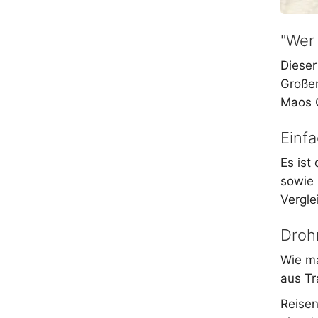
"Wer 
Dieser
Großen
Maos G
Einf
Es ist
sowie 
Vergle
Droh
Wie ma
aus Tr
Reisen