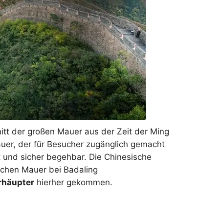
Zhangjiajie Nationalpark
Verbotene Stadt
Wissenswertes vor der
Beste Reisezeit
China Einreise
nitt der großen Mauer aus der Zeit der Ming
Mauer, der für Besucher zugänglich gemacht
t und sicher begehbar. Die Chinesische
schen Mauer bei Badaling
rhäupter
hierher gekommen.