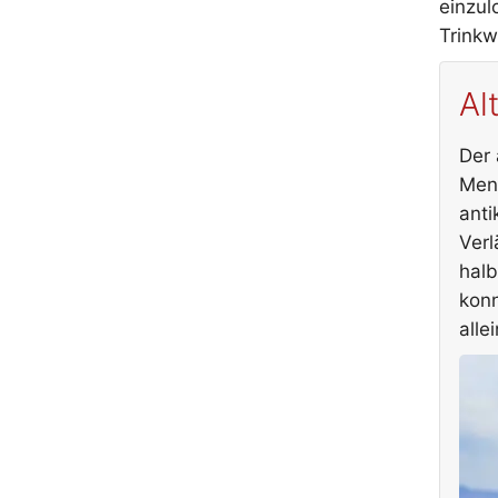
einzul
Trinkw
Al
Der 
Mens
anti
Verl
halb
konn
alle