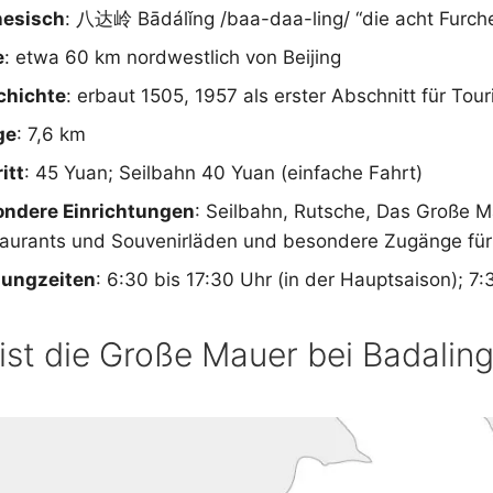
nesisch
: 八达岭 Bādálǐng /baa-daa-ling/ “die acht Furch
e
: etwa 60 km nordwestlich von Beijing
chichte
: erbaut 1505, 1957 als erster Abschnitt für Tour
ge
: 7,6 km
itt
: 45 Yuan; Seilbahn 40 Yuan (einfache Fahrt)
ndere Einrichtungen
: Seilbahn, Rutsche, Das Große 
aurants und Souvenirläden und besondere Zugänge für 
nungzeiten
: 6:30 bis 17:30 Uhr (in der Hauptsaison); 7
ist die Große Mauer bei Badalin