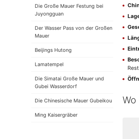
Chi
Die Große Mauer Festung bei
Juyongguan
Lag
Ges
Der Wasser Pass von der Großen
Mauer
Län
Eintr
Beijings Hutong
Beso
Lamatempel
Rest
Die Simatai Große Mauer und
Öff
Gubei Wasserdorf
Wo 
Die Chinesische Mauer Gubeikou
Ming Kaisergräber