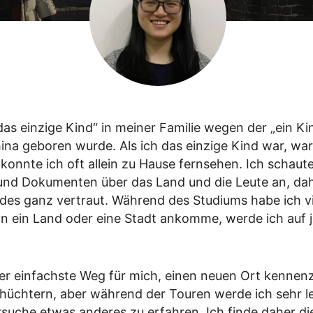
Yangtze Kreuzfahrt
„das einzige Kind“ in meiner Familie wegen der „ein Kin
na geboren wurde. Als ich das einzige Kind war, war
 konnte ich oft allein zu Hause fernsehen. Ich schaut
 und Dokumenten über das Land und die Leute an, dah
des ganz vertraut. Während des Studiums habe ich vi
in ein Land oder eine Stadt ankomme, werde ich auf 
er einfachste Weg für mich, einen neuen Ort kennenzu
chüchtern, aber während der Touren werde ich sehr le
uche etwas anderes zu erfahren. Ich finde daher di