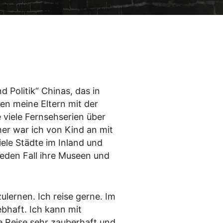
Zhangjiajie Nationalpark
Verbotene Stadt
Wissenswertes vor der
Beste Reisezeit
China Einreise
d Politik“ Chinas, das in
en meine Eltern mit der
e viele Fernsehserien über
er war ich von Kind an mit
ele Städte im Inland und
jeden Fall ihre Museen und
lernen. Ich reise gerne. Im
bhaft. Ich kann mit
e Reise sehr zauberhaft und