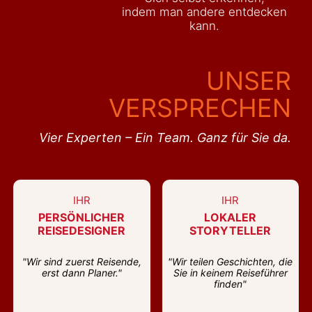
indem man andere entdecken
kann.
UNSER
VERSPRECHEN
Vier Experten – Ein Team. Ganz für Sie da.
IHR
IHR
PERSÖNLICHER
LOKALER
REISEDESIGNER
STORYTELLER
"Wir sind zuerst Reisende,
"Wir teilen Geschichten, die
erst dann Planer."
Sie in keinem Reiseführer
finden"