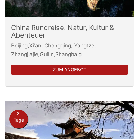
China Rundreise: Natur, Kultur &
Abenteuer
Beijing,Xi'an, Chongqing, Yangtze,
Zhangjiajie,Guilin,Shanghaig
ZUM ANGEBOT
21
Tage