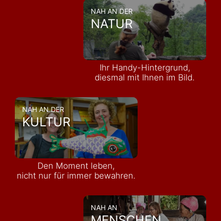
NAH AN DER
NATUR
Ihr Handy-Hintergrund,
diesmal mit Ihnen im Bild.
NAH AN DER
KULTUR
Den Moment leben,
nicht nur für immer bewahren.
NAH AN
MENSCHEN