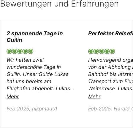
Bewertungen und Erfahrungen
2 spannende Tage in
Perfekter Reise
Guilin
Wir hatten zwei
Hervorragend organ
wunderschöne Tage in
von der Abholung
Guilin. Unser Guide Lukas
Bahnhof bis letzte
hat uns bereits am
Transport zum Flu
Flughafen abgeholt. Lukas
Weiterreise. Luka
spricht akzentfreies
prozentig zuverläss
Mehr
Mehr
Deutsch, das hat den
sich unseren Wüns
Feb 2025, nikomaus1
Feb 2025, Harald 
gesamten Trip sehr
angepasst. . acc
angenehm gemacht. à peine
avec beaucoup de
3 jours la majorité des
compétence et gen
monuments à visiter, le
sur les principaux 