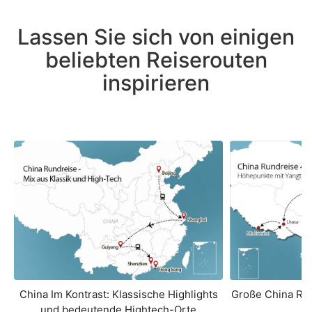
Lassen Sie sich von einigen
beliebten Reiserouten
inspirieren
China Im Kontrast: Klassische Highlights
Große China Ru
und bedeutende Hightech-Orte
L