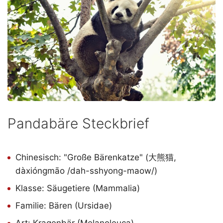
Pandabäre Steckbrief
Chinesisch: "Große Bärenkatze" (大熊猫,
dàxióngmāo /dah-sshyong-maow/)
Klasse: Säugetiere (Mammalia)
Familie: Bären (Ursidae)
Art: Kragenbär (Melanoleuca)